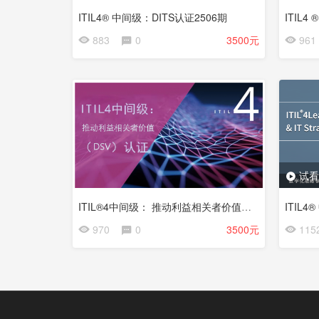
ITIL4® 中间级：DITS认证2506期
ITIL4 
883
0
3500元
961
试看
ITIL®4中间级： 推动利益相关者价值（DSV）认证-202407期
ITIL4
970
0
3500元
115