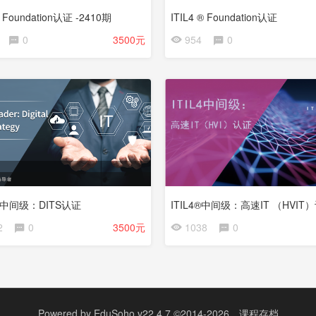
® Foundation认证 -2410期
ITIL4 ® Foundation认证
0
3500元
954
0
® 中间级：DITS认证
ITIL4®中间级：高速IT （HVIT
2
0
3500元
1038
0
Powered by
EduSoho v22.4.7
©2014-2026
课程存档