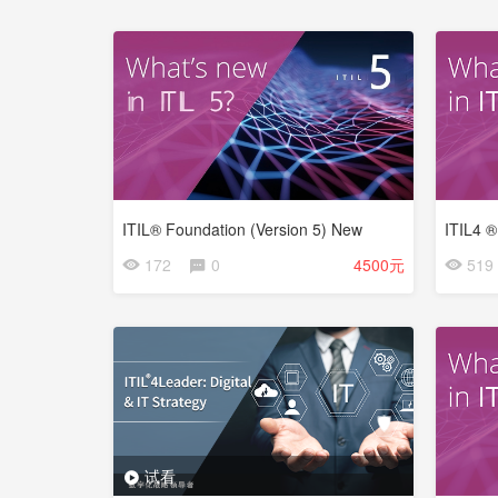
ITIL® Foundation (Version 5) New
ITIL4 
172
0
4500元
519
试看